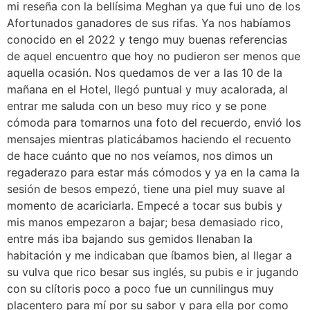
mi reseña con la bellísima Meghan ya que fui uno de los
Afortunados ganadores de sus rifas. Ya nos habíamos
conocido en el 2022 y tengo muy buenas referencias
de aquel encuentro que hoy no pudieron ser menos que
aquella ocasión. Nos quedamos de ver a las 10 de la
mañana en el Hotel, llegó puntual y muy acalorada, al
entrar me saluda con un beso muy rico y se pone
cómoda para tomarnos una foto del recuerdo, envió los
mensajes mientras platicábamos haciendo el recuento
de hace cuánto que no nos veíamos, nos dimos un
regaderazo para estar más cómodos y ya en la cama la
sesión de besos empezó, tiene una piel muy suave al
momento de acariciarla. Empecé a tocar sus bubis y
mis manos empezaron a bajar; besa demasiado rico,
entre más iba bajando sus gemidos llenaban la
habitación y me indicaban que íbamos bien, al llegar a
su vulva que rico besar sus inglés, su pubis e ir jugando
con su clítoris poco a poco fue un cunnilingus muy
placentero para mí por su sabor y para ella por como