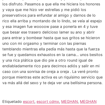
los disfruto. Pasamos a que ella me hiciera los honores
y vaya que me hizo ver estrellas y me pidió los
preservativos para enfundar al amigo y darnos de lo
rico ella arriba y montando de lo lindo, se veía al espejo
y esa imagen fue woooow pase a ponerla en 4 y tuve
que besar ese trasero delicioso lamer su ano y abrir
para entrar y bombear hasta que sus gritos se hicieron
uno con mi orgasmo y terminar con las piernas
temblando mientras ella pedía más hasta que la fuerza
se fue y quedamos exhaustos en la cama… unos besitos
y una rica plática que dio pie a otro round igual de
endiabladamente rico para decirnos adiós y salir en mi
caso con una sonrisa de oreja a oreja . La veré pronto
porque mientras este activa es un riquísimo servicio que
va más allá del sexo y te deja ver una bellísima persona.
Etiquetado
escort
,
escort cdmx
,
MEGHAN
,
MEGHAN