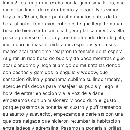
lindas! Les traigo mi reseña con la guapísima Frida, que
mujer tan linda, de rostro bonito y pícaro. Nos vimos
hoy a las 10 am, llego puntual o minutos antes de la
hora al hotel, todo excelente desde que llega te da un
beso de bienvenida con una ligera platica mientras ella
pasa a ponerse cómoda y con un atuendo de colegiala,
inicia con un masaje, oírla a mis espaldas y con sus
manos acariciándome relajaron la tensión de la espera.
Al girar un rico beso de bubis y de boca mientras sigue
acariciándome y llega al amigo de mil batallas donde
con besitos y gemidos lo engulle y wooow, que
sensación divina y panorama sublime su lindo trasero,
acerque mis dedos para masajear su pubis y llego la
hora de entrar en acción y a la voz de a darle
empezamos con un misionero y poco duro el gusto,
porque pasamos a ponerla en cuatro y puff tremendo
su asunto y suavecito, empezamos a darle así con una
que otra nalgada que hicieron retumbar la habitación
entre jadeos y adrenalina. Pasamos a ponerla a orillas