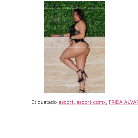
Etiquetado
escort
,
escort cdmx
,
FRIDA ALV